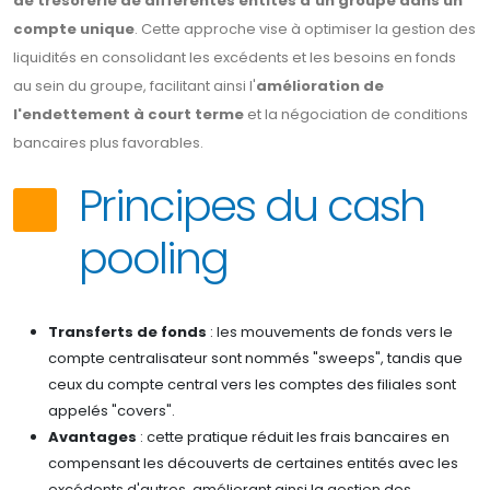
de trésorerie de différentes entités d'un groupe dans un
compte unique
. Cette approche vise à optimiser la gestion des
liquidités en consolidant les excédents et les besoins en fonds
au sein du groupe, facilitant ainsi l'
amélioration de
l'endettement à court terme
et la négociation de conditions
bancaires plus favorables.
Principes du cash
pooling
Transferts de fonds
: les mouvements de fonds vers le
compte centralisateur sont nommés "sweeps", tandis que
ceux du compte central vers les comptes des filiales sont
appelés "covers".
Avantages
: cette pratique réduit les frais bancaires en
compensant les découverts de certaines entités avec les
excédents d'autres, améliorant ainsi la gestion des