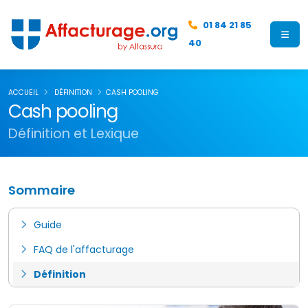
01 84 21 85
40
ACCUEIL
DÉFINITION
CASH POOLING
Cash pooling
Définition et Lexique
Sommaire
Guide
FAQ de l'affacturage
Définition