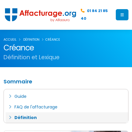
01 84 21 85
40
ACCUEIL
DÉFINITION
CRÉANCE
Créance
Définition et Lexique
Sommaire
Guide
FAQ de l'affacturage
Définition