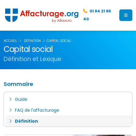
01 84 21 85
40
ACCUEIL
DÉFINITION
CAPITAL SOCIAL
Capital social
Définition et Lexique
Sommaire
Guide
FAQ de l'affacturage
Définition