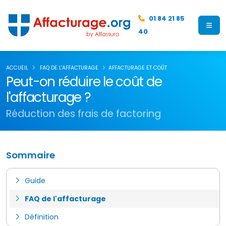
01 84 21 85
40
ACCUEIL
FAQ DE L'AFFACTURAGE
AFFACTURAGE ET COÛT
Peut-on réduire le coût de
l'affacturage ?
Réduction des frais de factoring
Sommaire
Guide
FAQ de l'affacturage
Définition