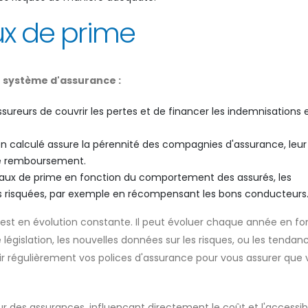
ux de prime
le système d'assurance :
ssureurs de couvrir les pertes et de financer les indemnisations 
en calculé assure la pérennité des compagnies d'assurance, leur
e remboursement.
 taux de prime en fonction du comportement des assurés, les
s risquées, par exemple en récompensant les bons conducteurs
 il est en évolution constante. Il peut évoluer chaque année en fo
égislation, les nouvelles données sur les risques, ou les tendan
oir régulièrement vos polices d'assurance pour vous assurer que
 des assurances, influençant directement le coût et l'accessibi