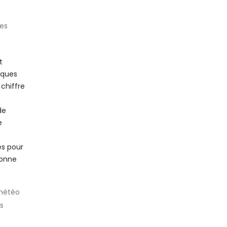
es
t
iques
 chiffre
de
e
es pour
sonne
 météo
s