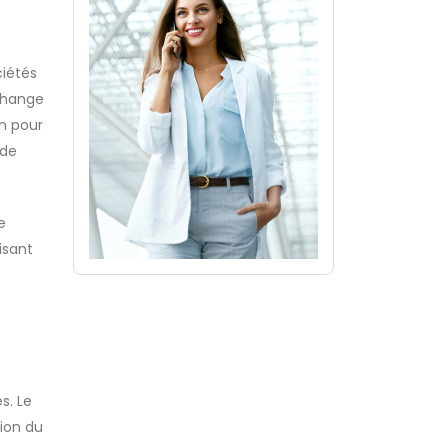
ciétés
échange
on pour
 de
e
isant
s. Le
tion du