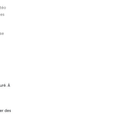
étéo
ues
 se
uré. À
er des