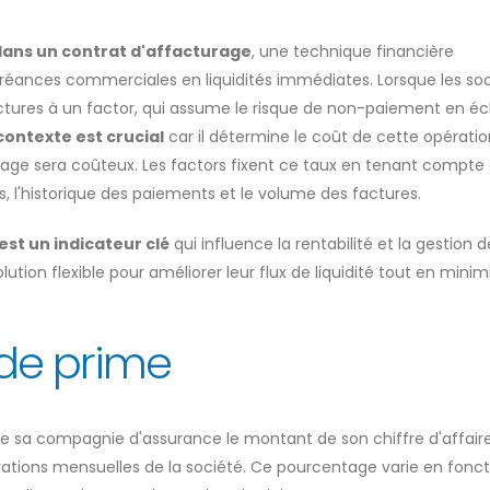
dans un contrat d'affacturage
, une technique financière
créances commerciales en liquidités immédiates. Lorsque les so
factures à un factor, qui assume le risque de non-paiement en 
contexte est crucial
car il détermine le coût de cette opérati
acturage sera coûteux. Les factors fixent ce taux en tenant compte
ts, l'historique des paiements et le volume des factures.
est un indicateur clé
qui influence la rentabilité et la gestion d
olution flexible pour améliorer leur flux de liquidité tout en minim
 de prime
de sa compagnie d'assurance le montant de son chiffre d'affaire
arations mensuelles de la société. Ce pourcentage varie en fonc