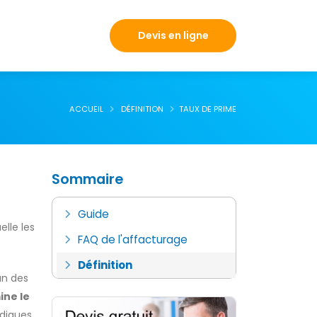
Devis en ligne
ACCUEIL
DÉFINITION
TAUX DE PRIME
Sommaire
Guide
elle les
FAQ de l'affacturage
Définition
un des
ne le
diques,