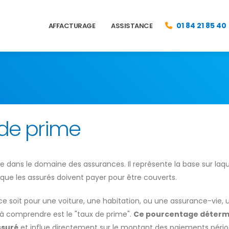
01 84 21 85 40
AFFACTURAGE
ASSISTANCE
 de prime
e dans le domaine des assurances. Il représente la base sur laqu
ue les assurés doivent payer pour être couverts.
 ce soit pour une voiture, une habitation, ou une assurance-vie, 
 à comprendre est le "taux de prime".
Ce pourcentage détermi
ssuré
et influe directement sur le montant des paiements pério