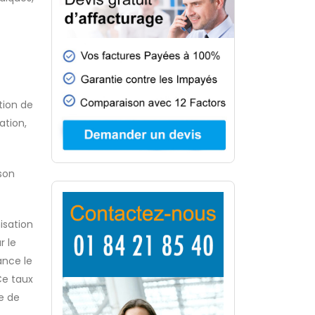
tion de
ation,
son
isation
r le
ance le
Ce taux
re de