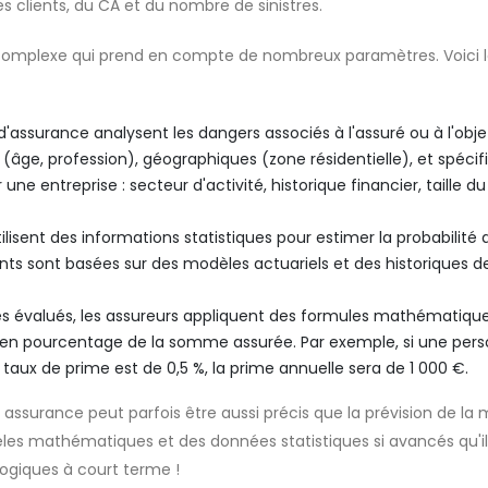
s clients, du CA et du nombre de sinistres.
complexe qui prend en compte de nombreux paramètres. Voici l
assurance analysent les dangers associés à l'assuré ou à l'obje
 (âge, profession), géographiques (zone résidentielle), et spécif
une entreprise : secteur d'activité, historique financier, taille du
ilisent des informations statistiques pour estimer la probabilité 
ts sont basées sur des modèles actuariels et des historiques d
ues évalués, les assureurs appliquent des formules mathématiqu
mé en pourcentage de la somme assurée. Par exemple, si une per
taux de prime est de 0,5 %, la prime annuelle sera de 1 000 €.
 assurance peut parfois être aussi précis que la prévision de la
dèles mathématiques et des données statistiques si avancés qu'il
logiques à court terme !