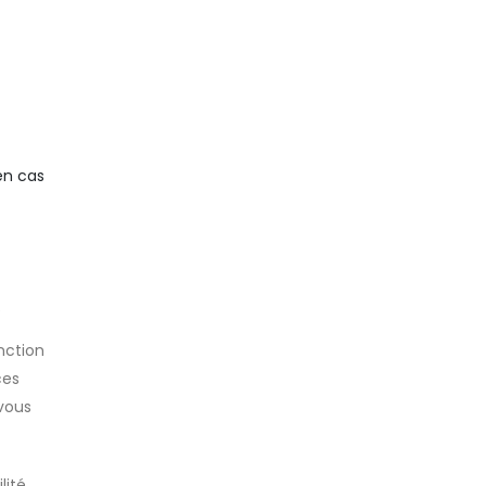
en cas
.
nction
ces
 vous
lité