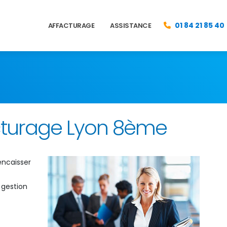
01 84 21 85 40
AFFACTURAGE
ASSISTANCE
acturage Lyon 8ème
ncaisser
 gestion