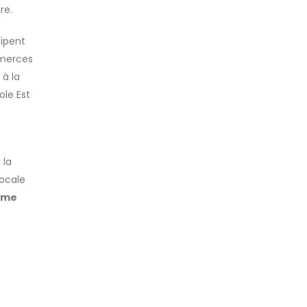
re.
cipent
mmerces
à la
ole Est
 la
locale
sme