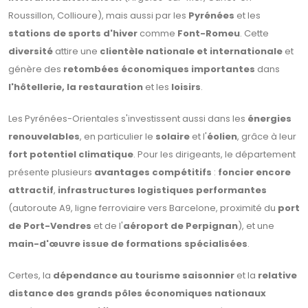
Roussillon, Collioure), mais aussi par les
Pyrénées
et les
stations de sports d'hiver
comme
Font-Romeu
. Cette
diversité
attire une
clientèle nationale et internationale
et
génère des
retombées économiques importantes
dans
l'hôtellerie, la restauration
et les
loisirs
.
Les Pyrénées-Orientales s'investissent aussi dans les
énergies
renouvelables
, en particulier le
solaire
et l'
éolien
, grâce à leur
fort potentiel climatique
. Pour les dirigeants, le département
présente plusieurs
avantages compétitifs
:
foncier encore
attractif
,
infrastructures logistiques performantes
(autoroute A9, ligne ferroviaire vers Barcelone, proximité du
port
de Port-Vendres
et de l'
aéroport de Perpignan
), et une
main-d'œuvre issue de formations spécialisées
.
Certes, la
dépendance au tourisme saisonnier
et la
relative
distance des grands pôles économiques nationaux