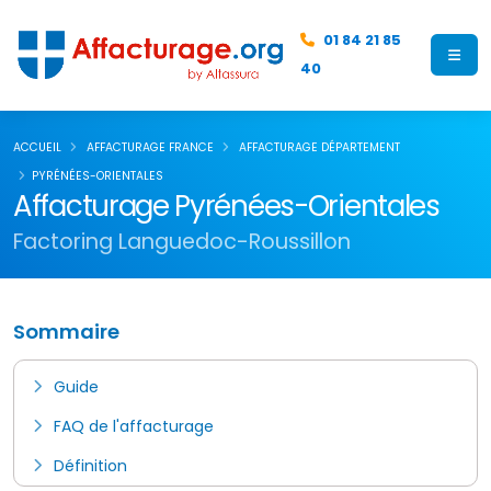
01 84 21 85
40
ACCUEIL
AFFACTURAGE FRANCE
AFFACTURAGE DÉPARTEMENT
PYRÉNÉES-ORIENTALES
Affacturage Pyrénées-Orientales
Factoring Languedoc-Roussillon
Sommaire
Guide
FAQ de l'affacturage
Définition