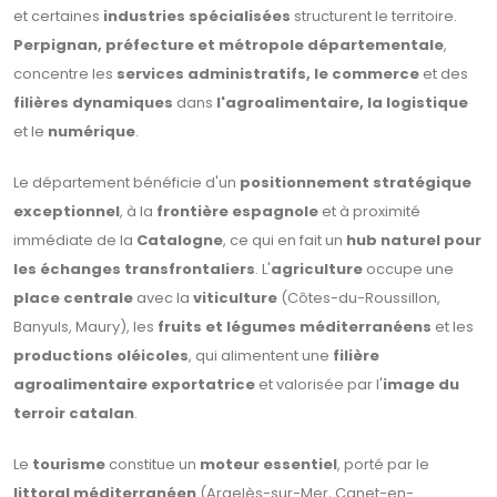
et certaines
industries spécialisées
structurent le territoire.
Perpignan, préfecture et métropole départementale
,
concentre les
services administratifs, le commerce
et des
filières dynamiques
dans
l'agroalimentaire, la logistique
et le
numérique
.
Le département bénéficie d'un
positionnement stratégique
exceptionnel
, à la
frontière espagnole
et à proximité
immédiate de la
Catalogne
, ce qui en fait un
hub naturel pour
les échanges transfrontaliers
. L'
agriculture
occupe une
place centrale
avec la
viticulture
(Côtes-du-Roussillon,
Banyuls, Maury), les
fruits et légumes méditerranéens
et les
productions oléicoles
, qui alimentent une
filière
agroalimentaire exportatrice
et valorisée par l'
image du
terroir catalan
.
Le
tourisme
constitue un
moteur essentiel
, porté par le
littoral méditerranéen
(Argelès-sur-Mer, Canet-en-