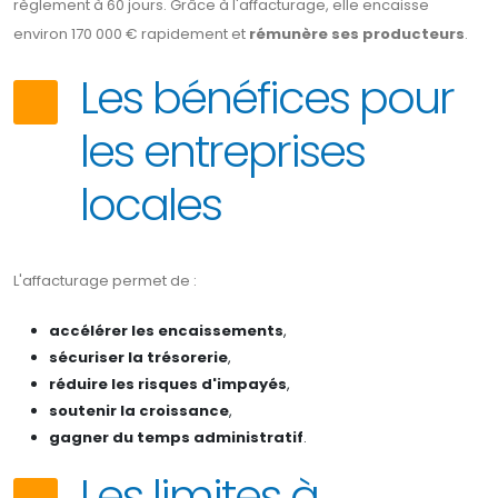
règlement à 60 jours. Grâce à l'affacturage, elle encaisse
environ 170 000 € rapidement et
rémunère ses producteurs
.
Les bénéfices pour
les entreprises
locales
L'affacturage permet de :
accélérer les encaissements
,
sécuriser la trésorerie
,
réduire les risques d'impayés
,
soutenir la croissance
,
gagner du temps administratif
.
Les limites à