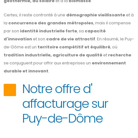
géothermie, au solaire
et à la
biomasse
.
Certes, il reste confronté à une
démographie vieillissante
et à
la
concurrence des grandes métropoles
, mais il compense
par son
identité industrielle forte
, sa
capacité
d'innovation
et son
cadre de vie attractif
. En résumé, le Puy-
de-Dôme est un
territoire compétitif et équilibré
, où
tradition industrielle, agriculture de qualité
et
recherche
se conjuguent pour offrir aux entreprises un
environnement
durable et innovant
.
Notre offre d'
affacturage sur
Puy-de-Dôme