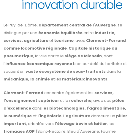
innovation durable
Le Puy-de-Dôme,
département central de l'Auvergne
, se
distingue par une
économie équilibrée
entre
industrie,
services, agriculture
et
tourisme
, avec
Clermont-Ferrand
comme locomotive régionale
.
Capitale historique du
pneumatique
, la ville abrite le
siège de Michelin
, dont
l'
influence économique rayonne
bien au-delà du territoire et
soutient un
vaste écosystème de sous-traitants
dans la
mécanique, la chimie
et les
matériaux innovants
.
Clermont-Ferrand
concentre également les
services,
l'enseignement supérieur
et la
recherche
, avec des
pôles
d'excellence
dans les
biotechnologies, l'agroalimentaire,
le numérique
et
l'ingénierie
. L'
agriculture
demeure un
pilier
important
, orientée vers
l'élevage bovin et laitier
, les
fromages AOP
(Saint-Nectaire, Bleu d'Auvergne, Fourme