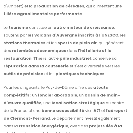
d'Ambert) et la
production de céréales
, qui alimentent une
filière agroalimentaire performante
.
Le
tourisme
constitue un
autre moteur de croissance
,
soutenu par les
volcans d'Auvergne inscrits à l'UNESCO
, les
stations thermales
et les
sports de plein air
, qui génèrent
des
retombées économiques
dans
l'hôtellerie et la
restauration
.
Thiers
, autre
pôle industriel
, conserve sa
réputation dans la coutellerie
et s'est diversifiée vers les
outils de précision
et les
plastiques techniques
.
Pour les dirigeants, le Puy-de-Dôme offre des
atouts
compétitifs
: un
foncier abordable
, un
bassin de main-
d'œuvre qualifiée
, une
localisation stratégique
au centre
de la France et une
bonne accessibilité
via l'
A71
et l'
aéroport
de Clermont-Ferrand
. Le département investit également
dans la
transition énergétique
, avec des
projets liés à la