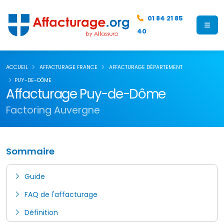
01 84 21 85
40
ACCUEIL
AFFACTURAGE FRANCE
AFFACTURAGE DÉPARTEMENT
PUY-DE-DÔME
Affacturage Puy-de-Dôme
Factoring Auvergne
Sommaire
Guide
FAQ de l'affacturage
Définition