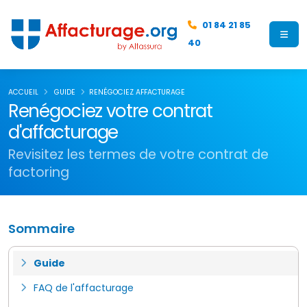
01 84 21 85
40
ACCUEIL
GUIDE
RENÉGOCIEZ AFFACTURAGE
Renégociez votre contrat
d'affacturage
Revisitez les termes de votre contrat de
factoring
Sommaire
Guide
FAQ de l'affacturage